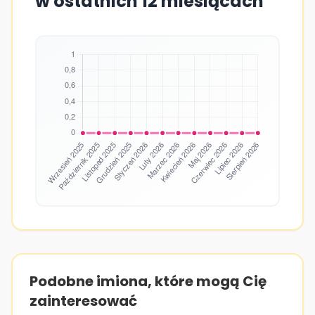
w ostatnich 12 miesiącach
Podobne imiona, które mogą Cię
zainteresować