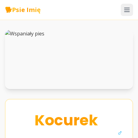
🐕
Psie Imię
Kocurek
♂