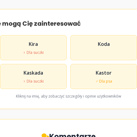
e mogą Cię zainteresować
Kira
Koda
♀ Dla suczki
Kaskada
Kastor
♀ Dla suczki
♂ Dla psa
Kliknij na imię, aby zobaczyć szczegóły i opinie użytkowników
Komentarze