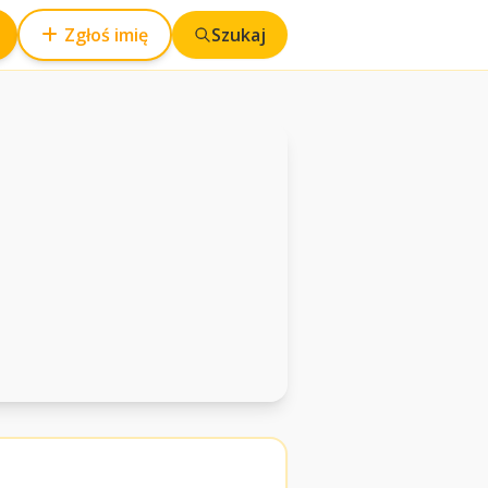
Zgłoś imię
Szukaj