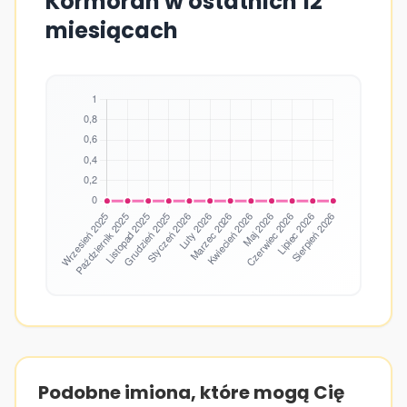
Kormoran w ostatnich 12
miesiącach
Podobne imiona, które mogą Cię