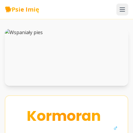
🐕
Psie Imię
Kormoran
♂