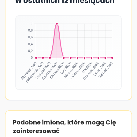
w ostatnich 12 miesiącach
Podobne imiona, które mogą Cię
zainteresować