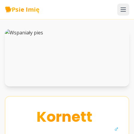
🐕
Psie Imię
Kornett
♂