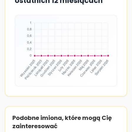
ostatnich 12 miesiącach
Podobne imiona, które mogą Cię
zainteresować