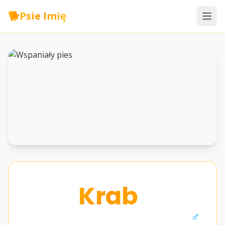
🐕
Psie Imię
Krab
♂