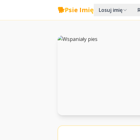
🐕
Psie Imię
Losuj imię