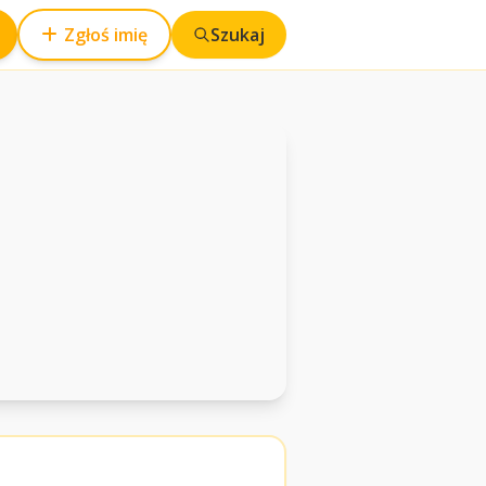
Zgłoś imię
Szukaj