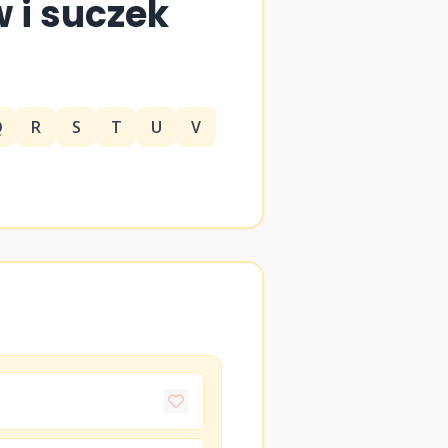
w i suczek
Q
R
S
T
U
V