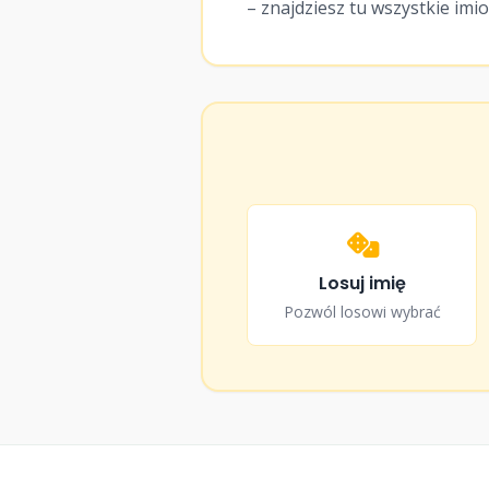
– znajdziesz tu wszystkie imi
16
♀
Malina
17
♀
Malinka
18
♀
Malta
19
⚤
Mango
Losuj imię
Pozwól losowi wybrać
20
♂
Marley
21
♂
Marmur
22
♂
Marmurek