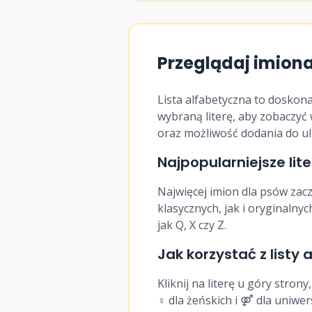
9
♀
Madison
Przeglądaj imiona
10
♀
Maggie
Lista alfabetyczna to doskona
11
♂
Magnat
wybraną literę, aby zobaczyć 
oraz możliwość dodania do ul
Najpopularniejsze lite
12
♀
Maisie
Najwięcej imion dla psów zaczy
13
♂
Maks
klasycznych, jak i oryginalny
jak Q, X czy Z.
Jak korzystać z listy 
14
♂
Malachit
Kliknij na literę u góry stron
15
♂
Malcolm
♀ dla żeńskich i ⚤ dla uniwers