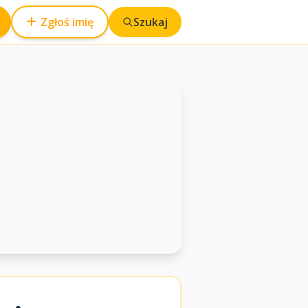
Zgłoś imię
Szukaj