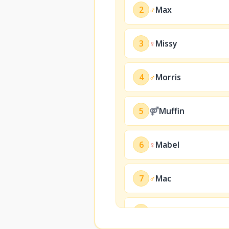
2
♂
Max
3
♀
Missy
4
♂
Morris
5
⚤
Muffin
6
♀
Mabel
7
♂
Mac
8
♀
Maddie