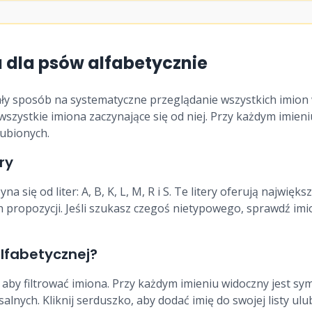
 dla psów alfabetycznie
ły sposób na systematyczne przeglądanie wszystkich imion w 
wszystkie imiona zaczynające się od niej. Przy każdym imieni
ubionych.
ry
na się od liter: A, B, K, L, M, R i S. Te litery oferują najwię
ch propozycji. Jeśli szukasz czegoś nietypowego, sprawdź imi
alfabetycznej?
y, aby filtrować imiona. Przy każdym imieniu widoczny jest sym
alnych. Kliknij serduszko, aby dodać imię do swojej listy ulub