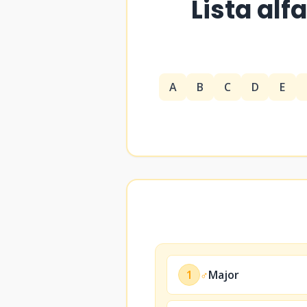
Lista alf
A
B
C
D
E
1
♂
Major