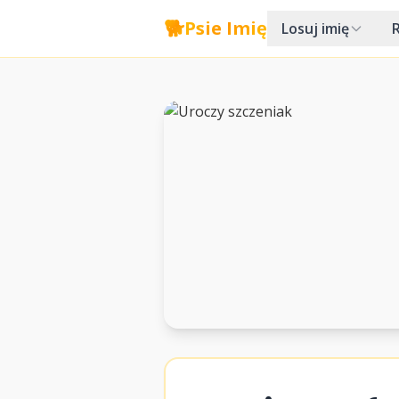
🐕
Psie Imię
Losuj imię