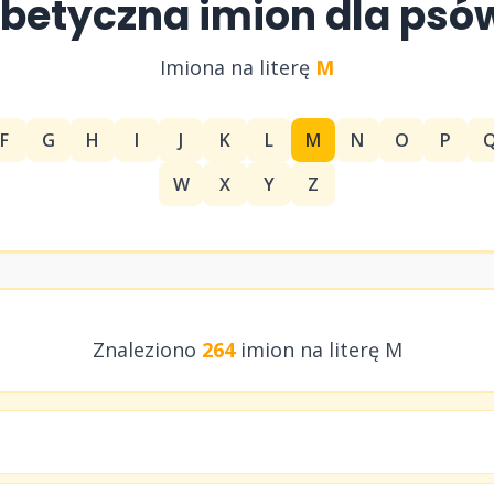
abetyczna imion dla psó
Imiona na literę
M
F
G
H
I
J
K
L
M
N
O
P
W
X
Y
Z
Znaleziono
264
imion na literę M