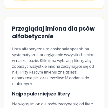
8
♂
Nelson
9
♂
Nero
Przeglądaj imiona dla psów
10
♂
Nicpoń
alfabetycznie
Lista alfabetyczna to doskonały sposób na
11
♀
Nike
systematyczne przeglądanie wszystkich imion
w naszej bazie. Kliknij na wybraną literę, aby
zobaczyć wszystkie imiona zaczynające się od
12
♀
Niké
niej. Przy każdym imieniu znajdziesz
oznaczenie płci oraz możliwość dodania do
13
♀
Nitka
ulubionych.
Najpopularniejsze litery
14
♀
Niwa
Najwięcej imion dla psów zaczyna się od liter: