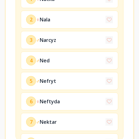
2
♀
Nala
3
♂
Narcyz
4
♂
Ned
5
♂
Nefryt
6
♀
Neftyda
7
♂
Nektar