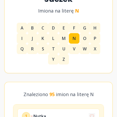
Imiona na literę
N
A
B
C
D
E
F
G
H
I
J
K
L
M
N
O
P
Q
R
S
T
U
V
W
X
Y
Z
Znaleziono
95
imion na literę N
1
♀
Nutka