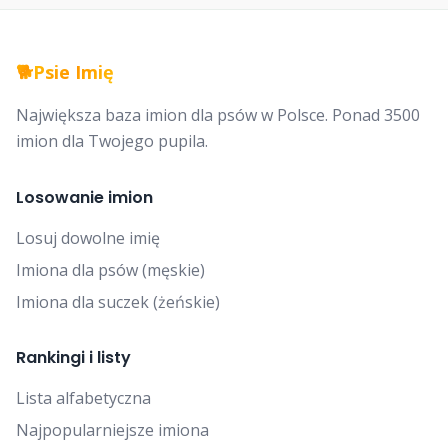
29
⚤
Nartki
🐕
Psie Imię
Największa baza imion dla psów w Polsce. Ponad 3500
30
⚤
Narty
imion dla Twojego pupila.
31
♀
Natalia
Losowanie imion
Losuj dowolne imię
32
♂
Nawiedzony
Imiona dla psów (męskie)
Imiona dla suczek (żeńskie)
33
♀
Nebula
Rankingi i listy
34
♀
Nektarynka
Lista alfabetyczna
Najpopularniejsze imiona