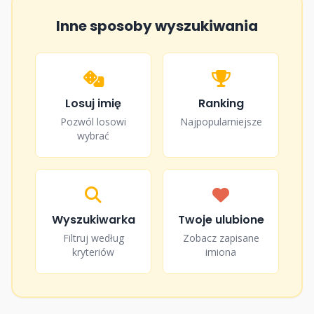
Inne sposoby wyszukiwania
22
♀
Naiad
23
♀
Najada
Losuj imię
Ranking
24
♂
Nakrapiany
Pozwól losowi
Najpopularniejsze
wybrać
25
♀
Nakrętka
26
♂
Naleśniczek
Wyszukiwarka
Twoje ulubione
Filtruj według
Zobacz zapisane
kryteriów
imiona
27
♂
Naleśnik
28
♀
Nancy