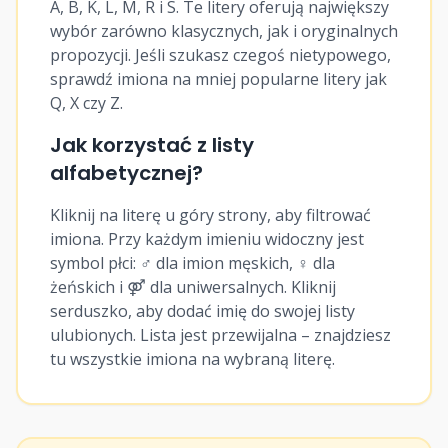
A, B, K, L, M, R i S. Te litery oferują największy
15
♀
Niwka
wybór zarówno klasycznych, jak i oryginalnych
propozycji. Jeśli szukasz czegoś nietypowego,
sprawdź imiona na mniej popularne litery jak
16
♀
Nova
Q, X czy Z.
Jak korzystać z listy
17
♀
Nuta
alfabetycznej?
Kliknij na literę u góry strony, aby filtrować
18
♀
Nutella
imiona. Przy każdym imieniu widoczny jest
symbol płci: ♂ dla imion męskich, ♀ dla
żeńskich i ⚤ dla uniwersalnych. Kliknij
19
⚤
Nachos
serduszko, aby dodać imię do swojej listy
ulubionych. Lista jest przewijalna – znajdziesz
20
♂
Naczelny
tu wszystkie imiona na wybraną literę.
21
♂
Naga