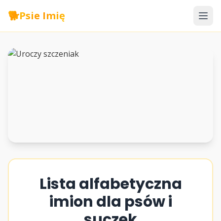
🐕
Psie Imię
Lista alfabetyczna
imion dla psów i
suczek