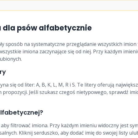
 dla psów alfabetycznie
ły sposób na systematyczne przeglądanie wszystkich imion w 
wszystkie imiona zaczynające się od niej. Przy każdym imieni
ubionych.
ry
na się od liter: A, B, K, L, M, R i S. Te litery oferują najwię
ch propozycji. Jeśli szukasz czegoś nietypowego, sprawdź imi
alfabetycznej?
y, aby filtrować imiona. Przy każdym imieniu widoczny jest sym
alnych. Kliknij serduszko, aby dodać imię do swojej listy ulub