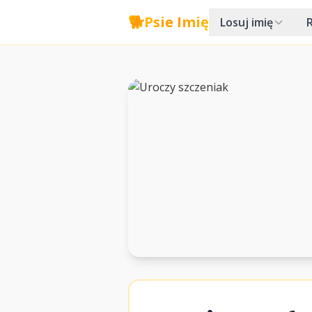
🐕
Psie Imię
Losuj imię