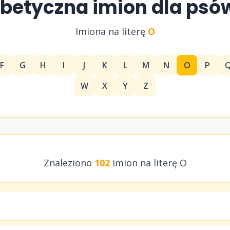
abetyczna imion dla psó
Imiona na literę
O
F
G
H
I
J
K
L
M
N
O
P
W
X
Y
Z
Znaleziono
102
imion na literę O