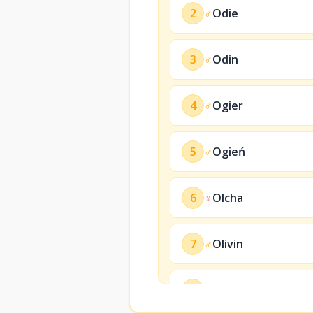
2
♂
Odie
3
♂
Odin
4
♂
Ogier
5
♂
Ogień
6
♀
Olcha
7
♂
Olivin
8
♂
Ollie