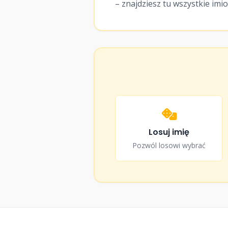
– znajdziesz tu wszystkie imi
16
♀
Ostoja
17
♂
Otis
18
♂
Otto
19
♂
Oakley
Losuj imię
Pozwól losowi wybrać
20
♂
Obelix
21
♂
Obieżyświat
22
♂
Obrońca