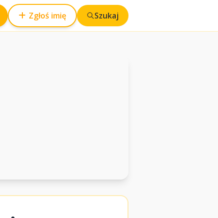
Zgłoś imię
Szukaj