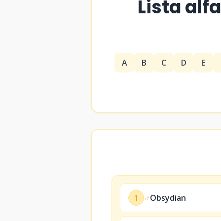
Lista alf
A
B
C
D
E
1
♂
Obsydian