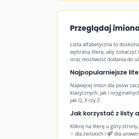
9
♂
Onyks
Przeglądaj imiona
10
♂
Opal
Lista alfabetyczna to doskona
11
♂
Orion
wybraną literę, aby zobaczyć 
oraz możliwość dodania do ul
Najpopularniejsze lite
12
♂
Orlando
Najwięcej imion dla psów zaczy
13
♂
Osbert
klasycznych, jak i oryginalny
jak Q, X czy Z.
Jak korzystać z listy 
14
♂
Osiris
Kliknij na literę u góry stron
15
♂
Oskar
♀ dla żeńskich i ⚤ dla uniwers