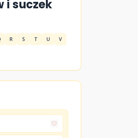
w i suczek
Q
R
S
T
U
V