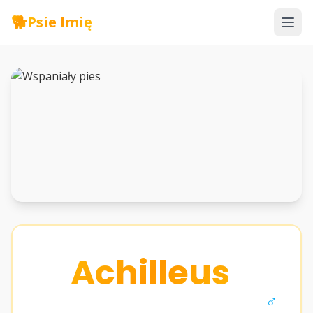
🐕
Psie Imię
Achilleus
♂