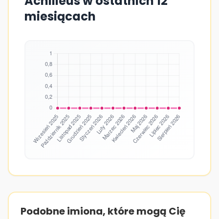
Achilleus w ostatnich 12
miesiącach
Podobne imiona, które mogą Cię