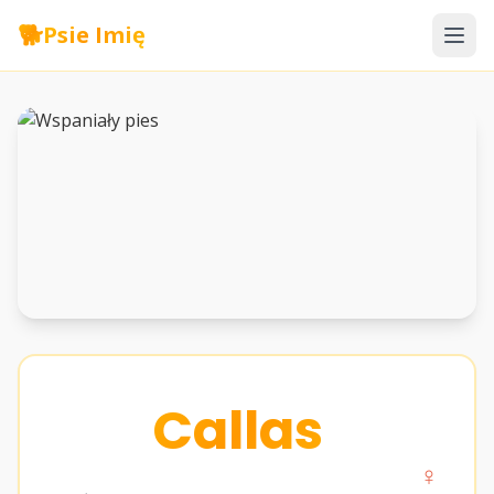
🐕
Psie Imię
Callas
♀