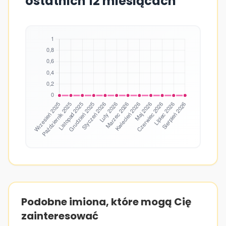
ostatnich 12 miesiącach
Podobne imiona, które mogą Cię
zainteresować