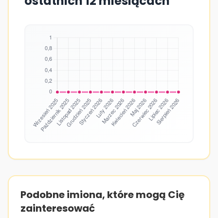
ostatnich 12 miesiącach
Podobne imiona, które mogą Cię
zainteresować