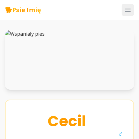
🐕
Psie Imię
Cecil
♂