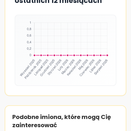
ostatnich 12 miesiącach
Podobne imiona, które mogą Cię
zainteresować