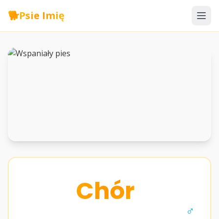
🐕
Psie Imię
Chór
♂