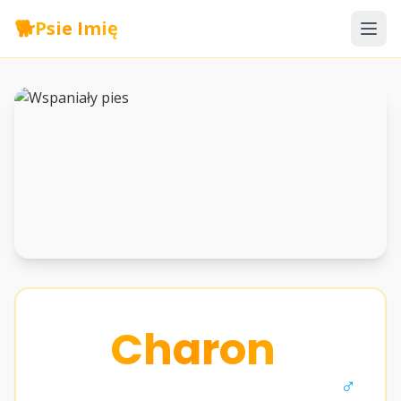
🐕
Psie Imię
Charon
♂