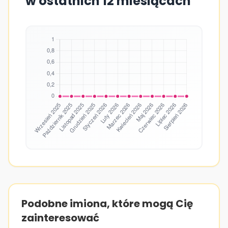
w ostatnich 12 miesiącach
Podobne imiona, które mogą Cię
zainteresować