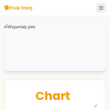
🐕
Psie Imię
Chart
♂