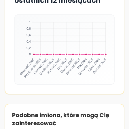
ostatnich 12 miesiącach
Podobne imiona, które mogą Cię
zainteresować