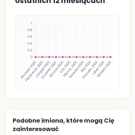
ostatnich 12 miesiącach
Podobne imiona, które mogą Cię
zainteresować