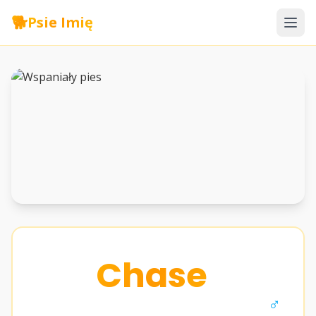
🐕
Psie Imię
Chase
♂