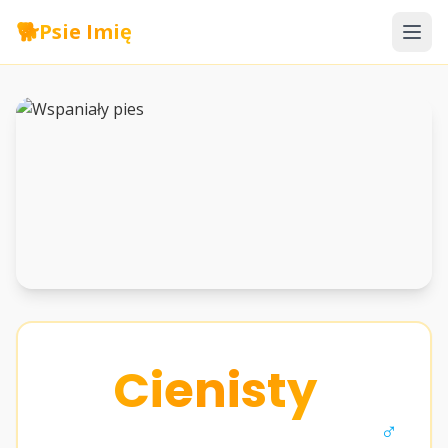
🐕
Psie Imię
Cienisty
♂