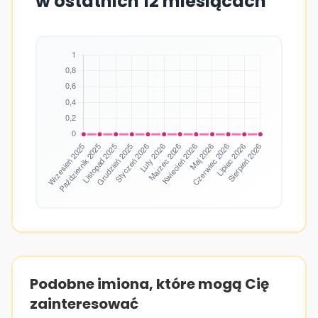
w ostatnich 12 miesiącach
Podobne imiona, które mogą Cię
zainteresować