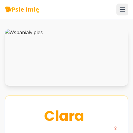
🐕
Psie Imię
Clara
♀