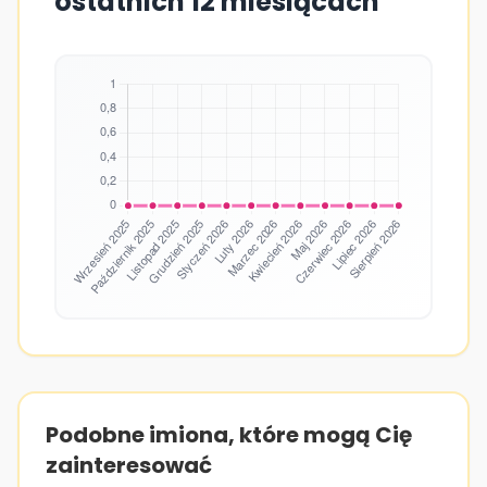
ostatnich 12 miesiącach
Podobne imiona, które mogą Cię
zainteresować