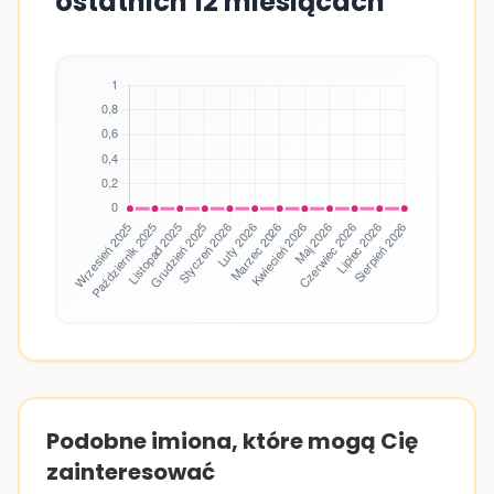
ostatnich 12 miesiącach
Podobne imiona, które mogą Cię
zainteresować