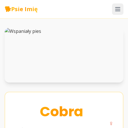
🐕
Psie Imię
Cobra
♀