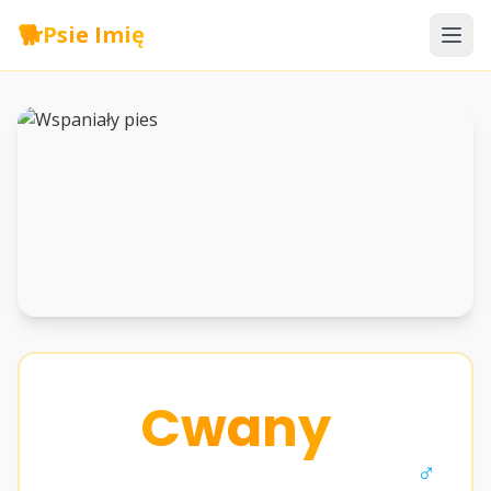
🐕
Psie Imię
Cwany
♂