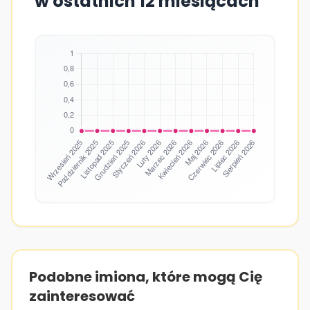
w ostatnich 12 miesiącach
Podobne imiona, które mogą Cię
zainteresować