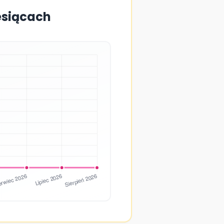
esiącach