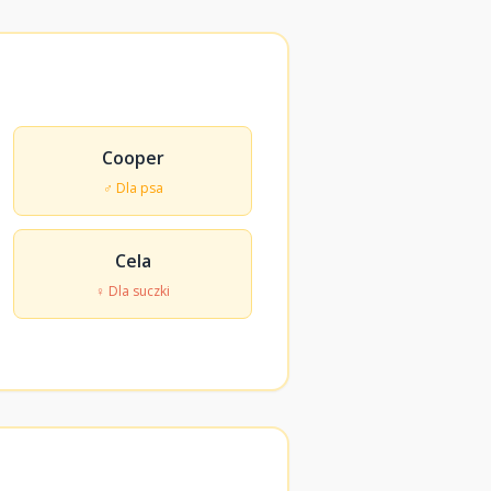
Cooper
♂ Dla psa
Cela
♀ Dla suczki