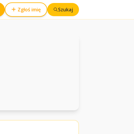
Zgłoś imię
Szukaj