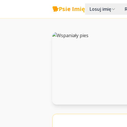
🐕
Psie Imię
Losuj imię