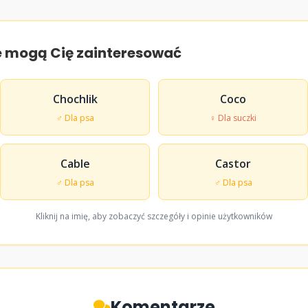
e mogą Cię zainteresować
Chochlik
Coco
♂ Dla psa
♀ Dla suczki
Cable
Castor
♂ Dla psa
♂ Dla psa
Kliknij na imię, aby zobaczyć szczegóły i opinie użytkowników
Komentarze