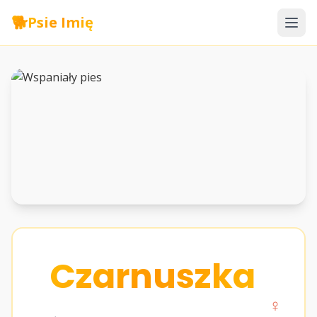
🐕
Psie Imię
Czarnuszka
♀