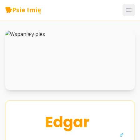
🐕
Psie Imię
Edgar
♂