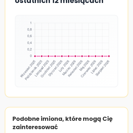
ostatnich 12 miesiącach
Podobne imiona, które mogą Cię
zainteresować