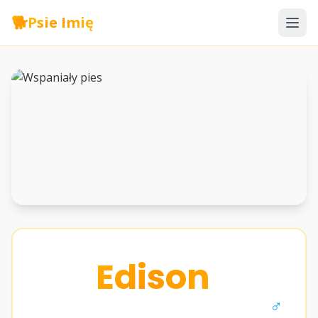
🐕
Psie Imię
Edison
♂