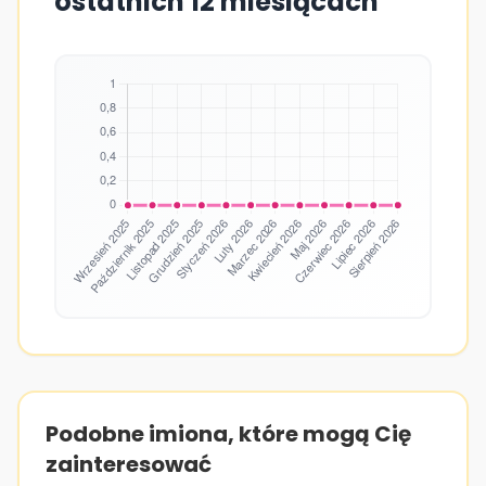
ostatnich 12 miesiącach
Podobne imiona, które mogą Cię
zainteresować