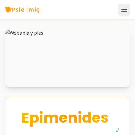
🐕
Psie Imię
Epimenides
♂