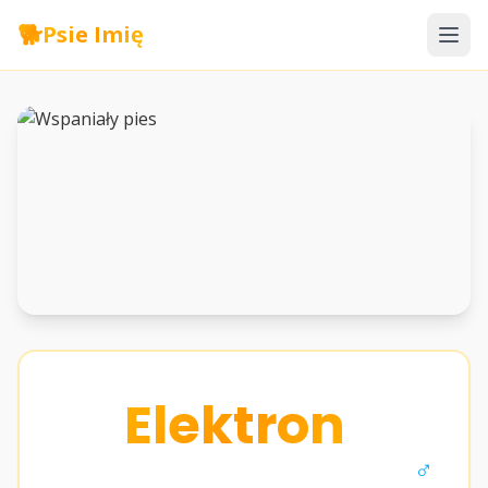
🐕
Psie Imię
Elektron
♂