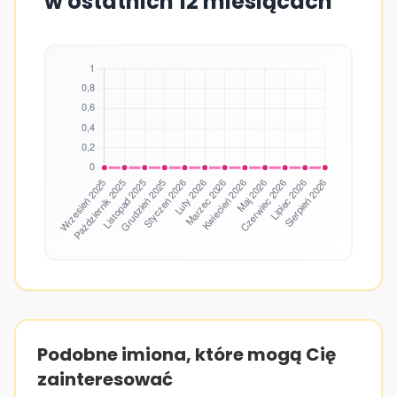
w ostatnich 12 miesiącach
Podobne imiona, które mogą Cię
zainteresować