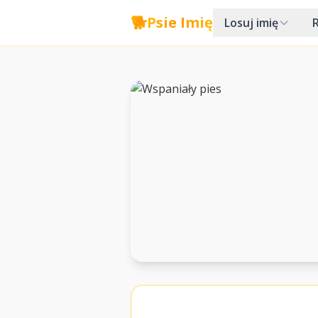
🐕
Psie Imię
Losuj imię