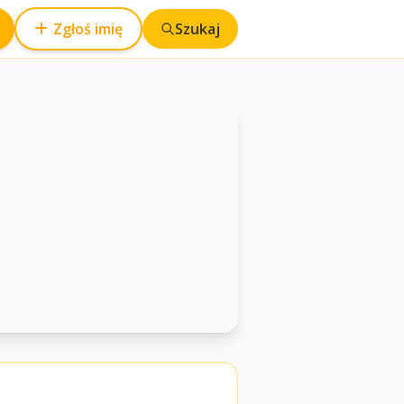
Zgłoś imię
Szukaj