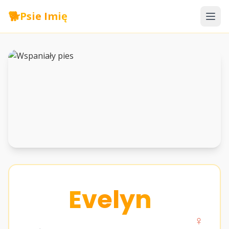
🐕
Psie Imię
Evelyn
♀