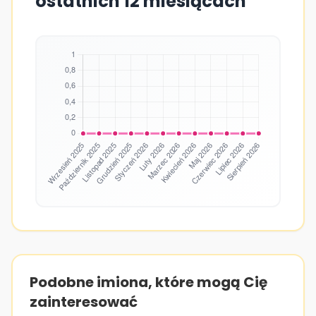
ostatnich 12 miesiącach
Podobne imiona, które mogą Cię
zainteresować