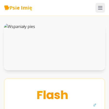
🐕
Psie Imię
Flash
♂