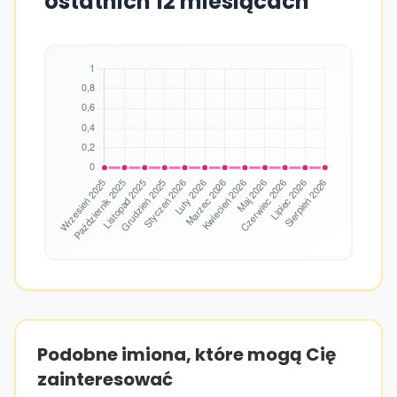
ostatnich 12 miesiącach
Podobne imiona, które mogą Cię
zainteresować