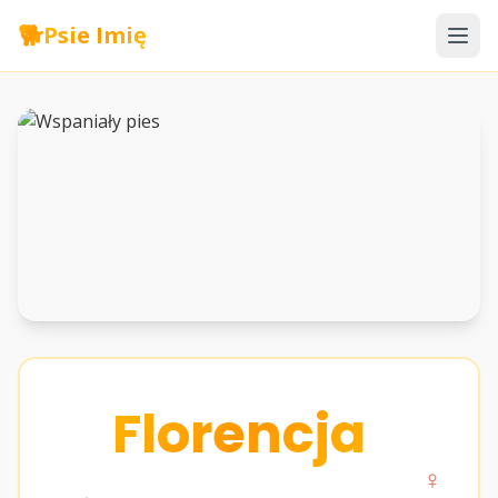
🐕
Psie Imię
Florencja
♀