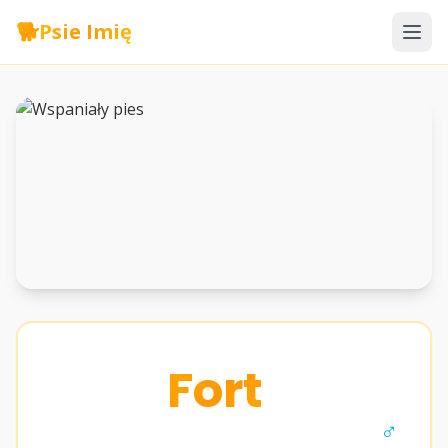
🐕
Psie Imię
Fort
♂