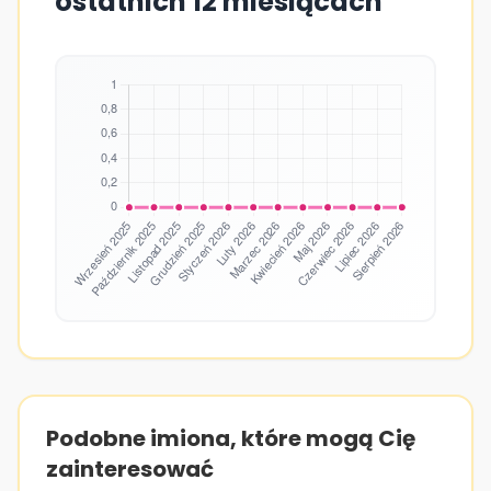
ostatnich 12 miesiącach
Podobne imiona, które mogą Cię
zainteresować