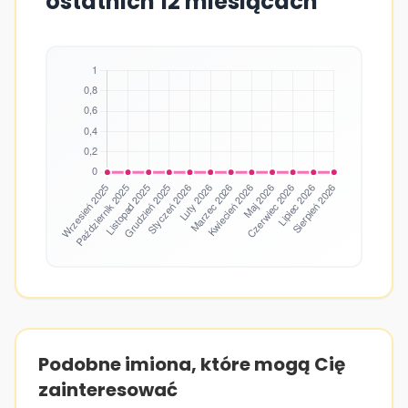
ostatnich 12 miesiącach
Podobne imiona, które mogą Cię
zainteresować