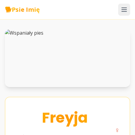
🐕
Psie Imię
Freyja
♀