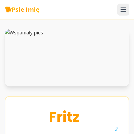
🐕
Psie Imię
Fritz
♂