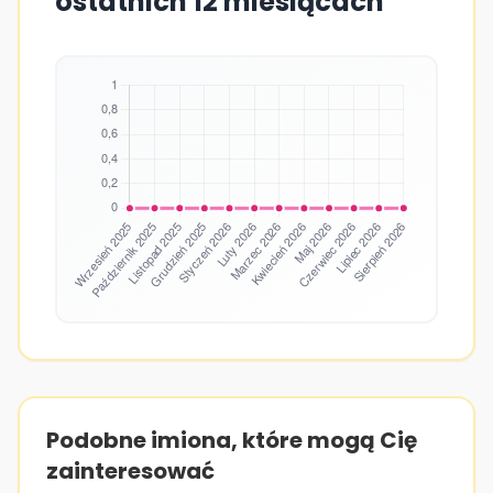
ostatnich 12 miesiącach
Podobne imiona, które mogą Cię
zainteresować