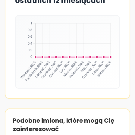
ostatnich 12 miesiącach
Podobne imiona, które mogą Cię
zainteresować