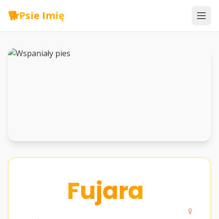
🐕
Psie Imię
Fujara
♀