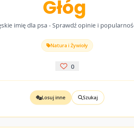
Głóg
skie imię dla psa - Sprawdź opinie i popularnoś
Natura i Żywioły
0
Losuj inne
Szukaj