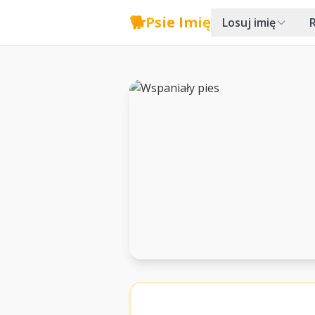
🐕
Psie Imię
Losuj imię