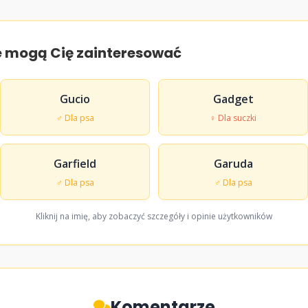
e mogą Cię zainteresować
Gucio
Gadget
♂ Dla psa
♀ Dla suczki
Garfield
Garuda
♂ Dla psa
♂ Dla psa
Kliknij na imię, aby zobaczyć szczegóły i opinie użytkowników
Komentarze