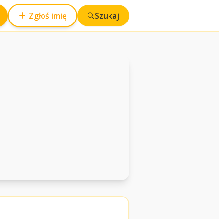
Zgłoś imię
Szukaj