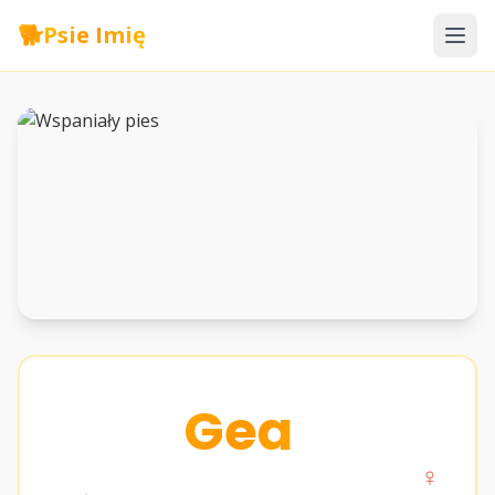
🐕
Psie Imię
Gea
♀