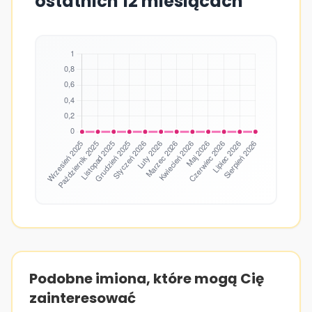
ostatnich 12 miesiącach
Podobne imiona, które mogą Cię
zainteresować