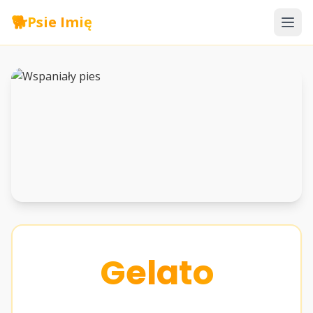
🐕
Psie Imię
Gelato