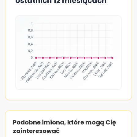
ostatnich 12 miesiącach
Podobne imiona, które mogą Cię
zainteresować