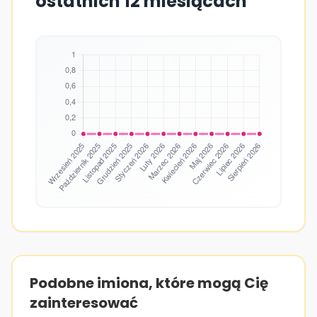
ostatnich 12 miesiącach
Podobne imiona, które mogą Cię
zainteresować