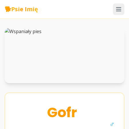
🐕
Psie Imię
Gofr
♂