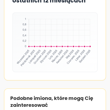
ostatnich 12 miesiącach
Podobne imiona, które mogą Cię
zainteresować