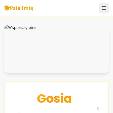
🐕
Psie Imię
Gosia
♀