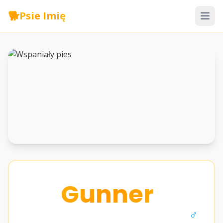
🐕
Psie Imię
Gunner
♂