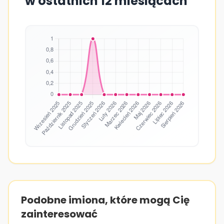
w ostatnich 12 miesiącach
Podobne imiona, które mogą Cię
zainteresować