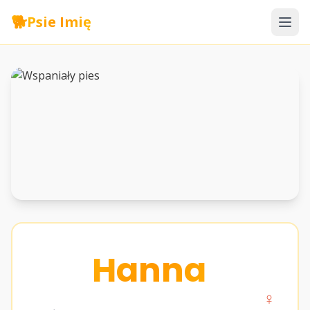
🐕
Psie Imię
Hanna
♀