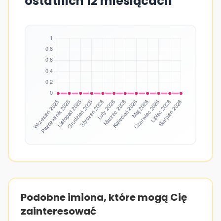
ostatnich 12 miesiącach
Podobne imiona, które mogą Cię
zainteresować