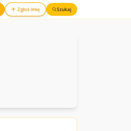
Zgłoś imię
Szukaj