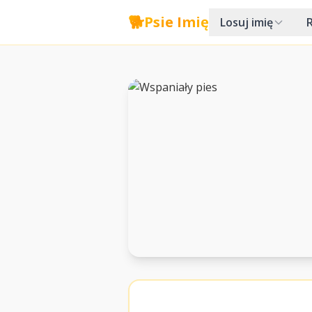
🐕
Psie Imię
Losuj imię