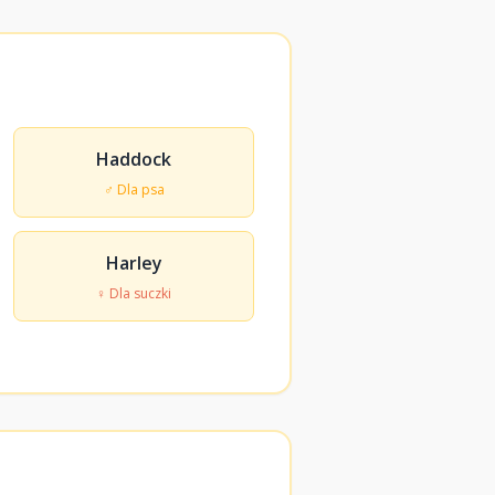
Haddock
♂ Dla psa
Harley
♀ Dla suczki