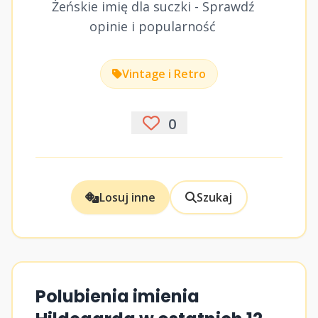
Żeńskie imię dla suczki - Sprawdź
opinie i popularność
Vintage i Retro
0
Losuj inne
Szukaj
Polubienia imienia