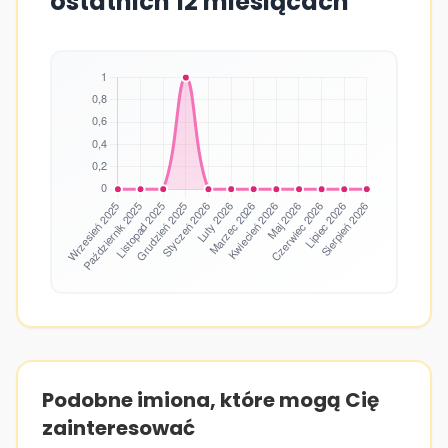
ostatnich 12 miesiącach
Podobne imiona, które mogą Cię
zainteresować