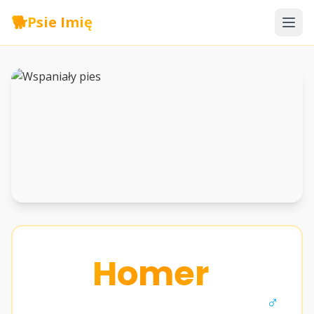
🐕
Psie Imię
Homer
♂