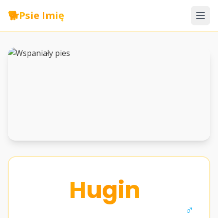
🐕
Psie Imię
Hugin
♂