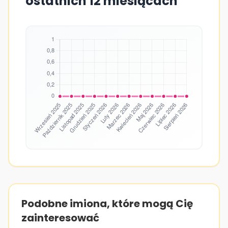
ostatnich 12 miesiącach
Podobne imiona, które mogą Cię
zainteresować