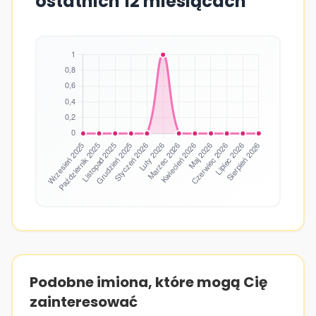
ostatnich 12 miesiącach
Podobne imiona, które mogą Cię
zainteresować