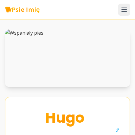
🐕
Psie Imię
Hugo
♂