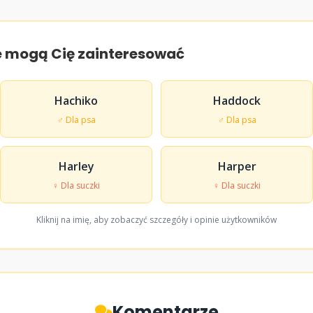
e mogą Cię zainteresować
Hachiko
Haddock
♂ Dla psa
♂ Dla psa
Harley
Harper
♀ Dla suczki
♀ Dla suczki
Kliknij na imię, aby zobaczyć szczegóły i opinie użytkowników
Komentarze