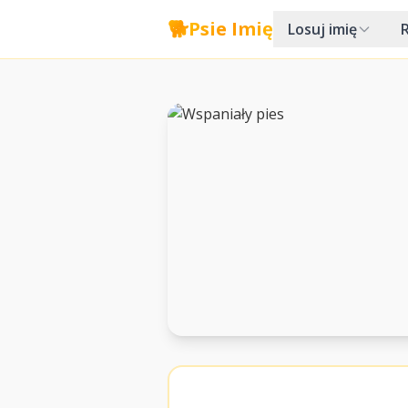
🐕
Psie Imię
Losuj imię