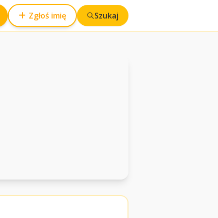
Zgłoś imię
Szukaj