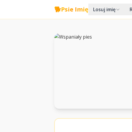
🐕
Psie Imię
Losuj imię