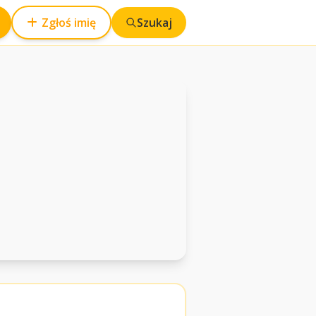
Zgłoś imię
Szukaj