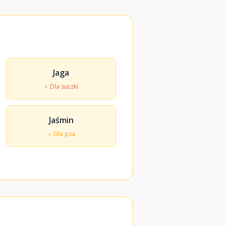
Jaga
♀ Dla suczki
Jaśmin
♂ Dla psa