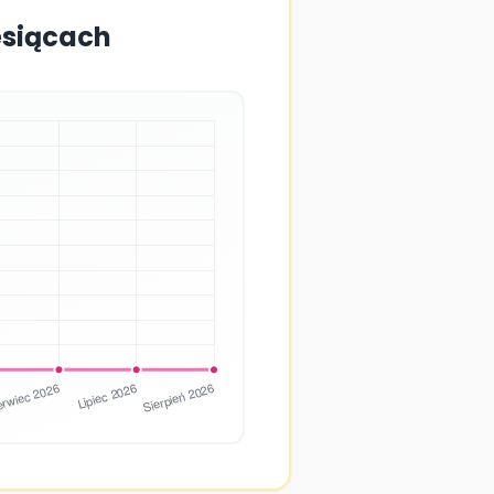
esiącach