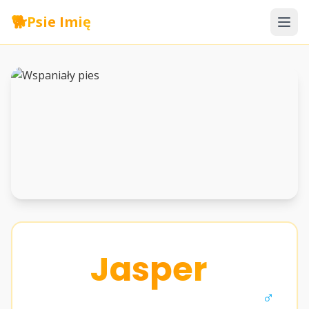
🐕
Psie Imię
Jasper
♂