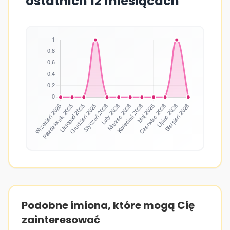
ostatnich 12 miesiącach
Podobne imiona, które mogą Cię
zainteresować