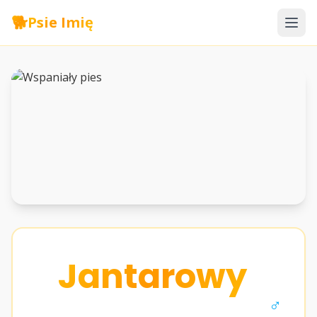
🐕
Psie Imię
Jantarowy
♂